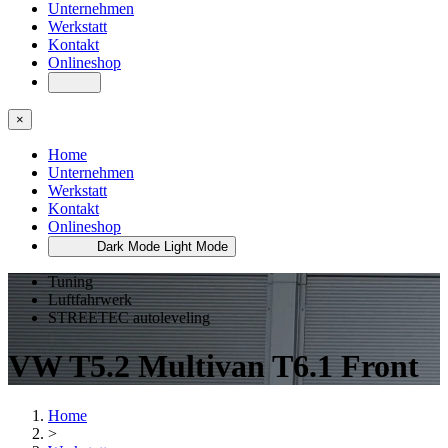
Unternehmen
Werkstatt
Kontakt
Onlineshop
×
Home
Unternehmen
Werkstatt
Kontakt
Onlineshop
Dark Mode
Light Mode
Tuning
Luftfahrwerk
STREETEC autoleveling
VW T5.2 Multivan T6.1 Front
Home
>