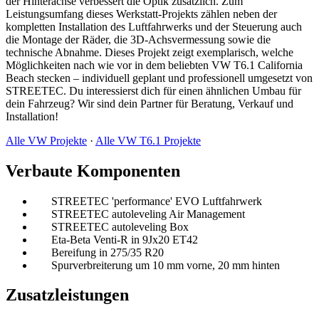
der Hinterachse verbessert die Optik zusätzlich. Zum
Leistungsumfang dieses Werkstatt-Projekts zählen neben der
kompletten Installation des Luftfahrwerks und der Steuerung auch
die Montage der Räder, die 3D-Achsvermessung sowie die
technische Abnahme. Dieses Projekt zeigt exemplarisch, welche
Möglichkeiten nach wie vor in dem beliebten VW T6.1 California
Beach stecken – individuell geplant und professionell umgesetzt von
STREETEC. Du interessierst dich für einen ähnlichen Umbau für
dein Fahrzeug? Wir sind dein Partner für Beratung, Verkauf und
Installation!
Alle VW Projekte
·
Alle VW T6.1 Projekte
Verbaute Komponenten
STREETEC 'performance' EVO Luftfahrwerk
STREETEC autoleveling Air Management
STREETEC autoleveling Box
Eta-Beta Venti-R in 9Jx20 ET42
Bereifung in 275/35 R20
Spurverbreiterung um 10 mm vorne, 20 mm hinten
Zusatzleistungen