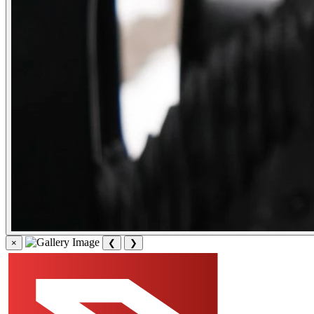
×
❮
❯