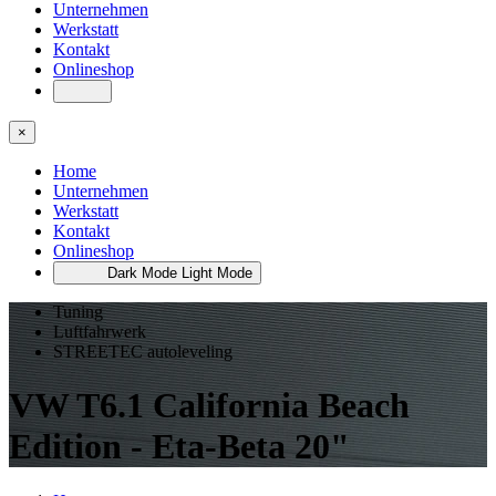
Unternehmen
Werkstatt
Kontakt
Onlineshop
×
Home
Unternehmen
Werkstatt
Kontakt
Onlineshop
Dark Mode
Light Mode
Tuning
Luftfahrwerk
STREETEC autoleveling
VW T6.1 California Beach
Edition - Eta-Beta 20"