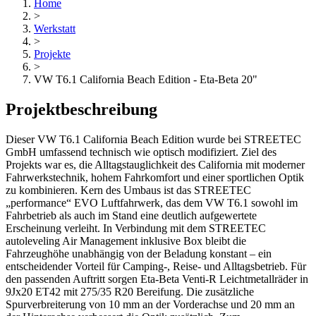
Home
>
Werkstatt
>
Projekte
>
VW T6.1 California Beach Edition - Eta-Beta 20"
Projektbeschreibung
Dieser VW T6.1 California Beach Edition wurde bei STREETEC
GmbH umfassend technisch wie optisch modifiziert. Ziel des
Projekts war es, die Alltagstauglichkeit des California mit moderner
Fahrwerkstechnik, hohem Fahrkomfort und einer sportlichen Optik
zu kombinieren. Kern des Umbaus ist das STREETEC
„performance“ EVO Luftfahrwerk, das dem VW T6.1 sowohl im
Fahrbetrieb als auch im Stand eine deutlich aufgewertete
Erscheinung verleiht. In Verbindung mit dem STREETEC
autoleveling Air Management inklusive Box bleibt die
Fahrzeughöhe unabhängig von der Beladung konstant – ein
entscheidender Vorteil für Camping-, Reise- und Alltagsbetrieb. Für
den passenden Auftritt sorgen Eta-Beta Venti-R Leichtmetallräder in
9Jx20 ET42 mit 275/35 R20 Bereifung. Die zusätzliche
Spurverbreiterung von 10 mm an der Vorderachse und 20 mm an