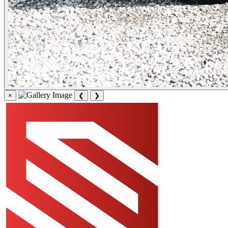
×
❮
❯