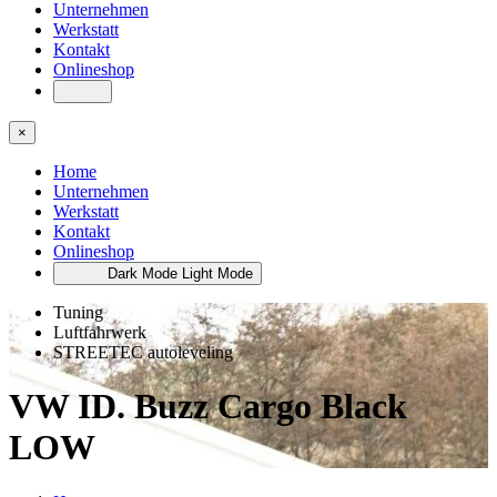
Unternehmen
Werkstatt
Kontakt
Onlineshop
×
Home
Unternehmen
Werkstatt
Kontakt
Onlineshop
Dark Mode
Light Mode
Tuning
Luftfahrwerk
STREETEC autoleveling
VW ID. Buzz Cargo Black
LOW