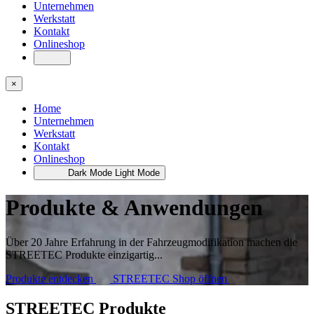
Unternehmen
Werkstatt
Kontakt
Onlineshop
×
Home
Unternehmen
Werkstatt
Kontakt
Onlineshop
Dark Mode
Light Mode
Produkte & Anwendungen
Über 20 Jahre Erfahrung in der Fahrzeugmodifikation machen die
STREETEC Produkte einzigartig...
Produkte entdecken
STREETEC Shop öffnen
STREETEC Produkte