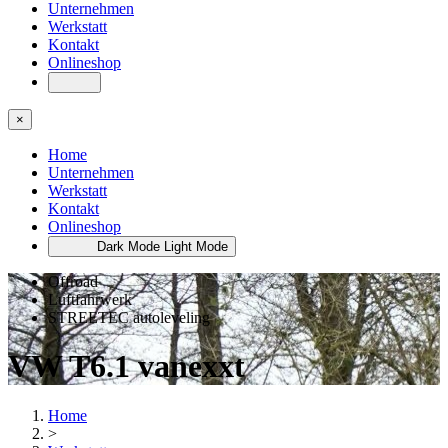
Unternehmen
Werkstatt
Kontakt
Onlineshop
×
Home
Unternehmen
Werkstatt
Kontakt
Onlineshop
Dark Mode
Light Mode
Offroad
Luftfahrwerk
STREETEC autoleveling
VW T6.1 vanexxt
Home
>