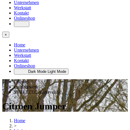
Unternehmen
Werkstatt
Kontakt
Onlineshop
×
Home
Unternehmen
Werkstatt
Kontakt
Onlineshop
Dark Mode
Light Mode
Offroad
Luftfahrwerk
STREETEC autoleveling
Citroen Jumper
Home
>